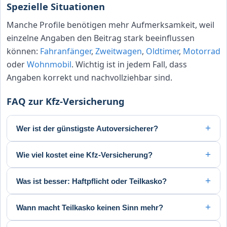
Spezielle Situationen
Manche Profile benötigen mehr Aufmerksamkeit, weil
einzelne Angaben den Beitrag stark beeinflussen
können:
Fahranfänger
,
Zweitwagen
,
Oldtimer
,
Motorrad
oder
Wohnmobil
. Wichtig ist in jedem Fall, dass
Angaben korrekt und nachvollziehbar sind.
FAQ zur Kfz-Versicherung
Wer ist der günstigste Autoversicherer?
Das hängt immer von Ort, Fahrzeug und Fahrprofil ab.
Wie viel kostet eine Kfz-Versicherung?
Ein Vergleich mit Ihren Angaben liefert die seriöseste
Antwort.
Der Beitrag ist individuell. Er hängt u. a. von
Was ist besser: Haftpflicht oder Teilkasko?
Fahrzeugdaten, Region, Nutzung, Fahrerkreis und SF-
Klasse ab. Durchschnittswerte helfen im Einzelfall kaum
Haftpflicht ist Pflicht. Teilkasko erweitert den Schutz
Wann macht Teilkasko keinen Sinn mehr?
weiter.
fürs eigene Fahrzeug. Ob sie sich lohnt, hängt vom
Fahrzeugwert und der Nutzung ab.
Wenn das Fahrzeug sehr wenig wert ist und mögliche